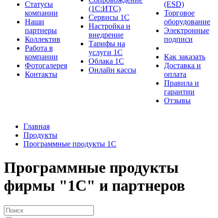
Cтатусы
(ESD)
(1С:ИТС)
компании
Торговое
Сервисы 1С
Наши
оборудование
Настройка и
партнеры
Электронные
внедрение
Коллектив
подписи
Тарифы на
Работа в
услуги 1С
компании
Как заказать
Облака 1С
Фотогалерея
Доставка и
Онлайн кассы
Контакты
оплата
Правила и
гарантии
Отзывы
Главная
Продукты
Программные продукты 1С
Программные продукты
фирмы "1С" и партнеров