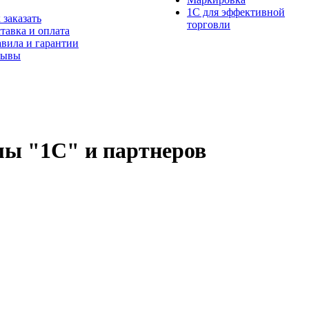
1С для эффективной
 заказать
торговли
тавка и оплата
вила и гарантии
зывы
ы "1С" и партнеров