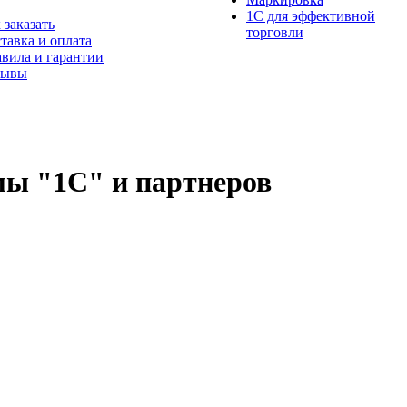
1С для эффективной
 заказать
торговли
тавка и оплата
вила и гарантии
зывы
ы "1С" и партнеров