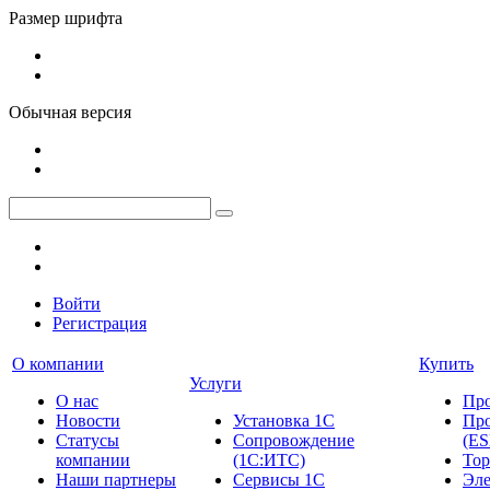
Размер шрифта
Обычная версия
Войти
Регистрация
О компании
Купить
Услуги
О нас
Пр
Новости
Установка 1С
Про
Cтатусы
Сопровождение
(ES
компании
(1С:ИТС)
Тор
Наши партнеры
Сервисы 1С
Эле