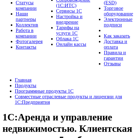
Cтатусы
(ESD)
(1С:ИТС)
компании
Торговое
Сервисы 1С
Наши
оборудование
Настройка и
партнеры
Электронные
внедрение
Коллектив
подписи
Тарифы на
Работа в
услуги 1С
компании
Как заказать
Облака 1С
Фотогалерея
Доставка и
Онлайн кассы
Контакты
оплата
Правила и
гарантии
Отзывы
Главная
Продукты
Программные продукты 1С
Совместные отраслевые продукты и лицензии для
1С:Предприятия
1С:Аренда и управление
недвижимостью. Клиентская