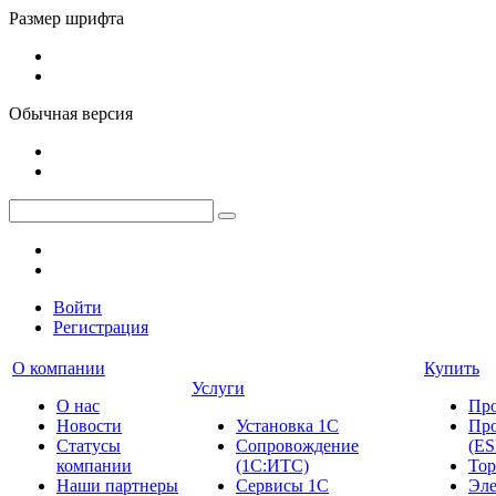
Размер шрифта
Обычная версия
Войти
Регистрация
О компании
Купить
Услуги
О нас
Пр
Новости
Установка 1С
Про
Cтатусы
Сопровождение
(ES
компании
(1С:ИТС)
Тор
Наши партнеры
Сервисы 1С
Эле