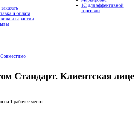
1С для эффективной
 заказать
торговли
тавка и оплата
вила и гарантии
зывы
:Совместимо
ом Стандарт. Клиентcкая лицен
я на 1 рабочее место