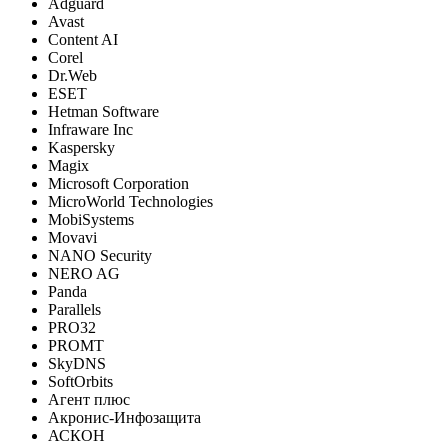
Adguard
Avast
Content AI
Corel
Dr.Web
ESET
Hetman Software
Infraware Inc
Kaspersky
Magix
Microsoft Corporation
MicroWorld Technologies
MobiSystems
Movavi
NANO Security
NERO AG
Panda
Parallels
PRO32
PROMT
SkyDNS
SoftOrbits
Агент плюс
Акронис-Инфозащита
АСКОН