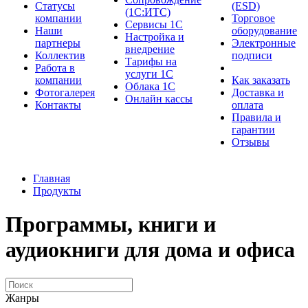
Cтатусы
(ESD)
(1С:ИТС)
компании
Торговое
Сервисы 1С
Наши
оборудование
Настройка и
партнеры
Электронные
внедрение
Коллектив
подписи
Тарифы на
Работа в
услуги 1С
компании
Как заказать
Облака 1С
Фотогалерея
Доставка и
Онлайн кассы
Контакты
оплата
Правила и
гарантии
Отзывы
Главная
Продукты
Программы, книги и
аудиокниги для дома и офиса
Жанры