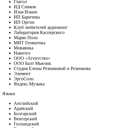
Глагол
ИД Сивков
Илья Ильин
ИП Баричева
ИП Оргин
Клуб любителей аудиокниг
Лаборатория Касперского
Марко Поло
МИТ Геоматика
Мовавика
Навител
ООО «Агентство»
ООО Балт Мьюзик
Студия Елены Резниковой и Резникова
Элемент
ЭргоСоло
Яндекс.Музыка
Языки
Английский
Арабский
Болгарский
Венгерский
Голландский