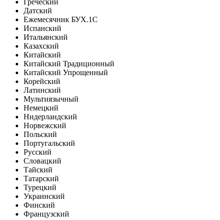
Греческий
Датский
Ежемесячник БУХ.1С
Испанский
Итальянский
Казахский
Китайский
Китайский Традиционный
Китайский Упрощенный
Корейский
Латинский
Мультиязычный
Немецкий
Нидерландский
Норвежский
Польский
Португальский
Русский
Словацкий
Тайский
Татарский
Турецкий
Украинский
Финский
Французский