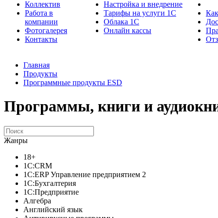
Коллектив
Настройка и внедрение
Работа в
Тарифы на услуги 1С
Как
компании
Облака 1С
Дос
Фотогалерея
Онлайн кассы
Пра
Контакты
От
Главная
Продукты
Программные продукты ESD
Программы, книги и аудиокни
Жанры
18+
1C:CRM
1С:ERP Управление предприятием 2
1С:Бухгалтерия
1С:Предприятие
Алгебра
Английский язык