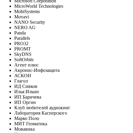
Microsoft Corporation
MicroWorld Technologies
MobiSystems
Movavi
NANO Security
NERO AG
Panda
Parallels
PRO32
PROMT
SkyDNS
SoftOrbits
Агент плюс
Акронис-Инфозащита
АСКОН
Глагол
ИД Сивков
Илья Ильин
ИП Баричева
ИП Оргин
Клуб любителей аудиокниг
Лаборатория Касперского
Марко Поло
МИТ Геоматика
Мовавика