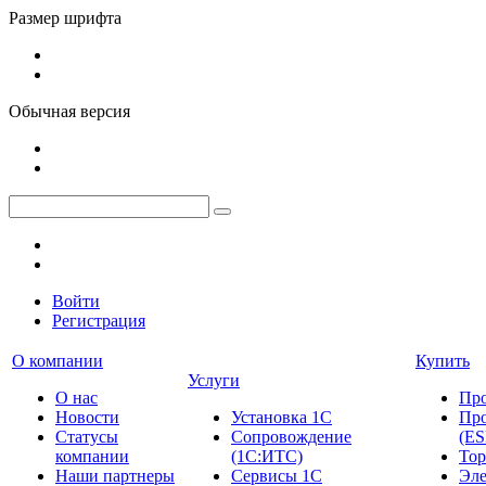
Размер шрифта
Обычная версия
Войти
Регистрация
О компании
Купить
Услуги
О нас
Пр
Новости
Установка 1С
Про
Cтатусы
Сопровождение
(ES
компании
(1С:ИТС)
Тор
Наши партнеры
Сервисы 1С
Эле