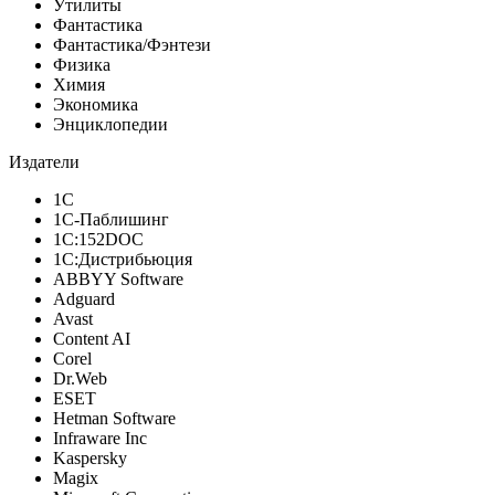
Утилиты
Фантастика
Фантастика/Фэнтези
Физика
Химия
Экономика
Энциклопедии
Издатели
1С
1С-Паблишинг
1С:152DOC
1С:Дистрибьюция
ABBYY Software
Adguard
Avast
Content AI
Corel
Dr.Web
ESET
Hetman Software
Infraware Inc
Kaspersky
Magix