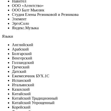
Навител
ООО «Агентство»
ООО Балт Мьюзик
Студия Елены Резниковой и Резникова
Элемент
ЭргоСоло
Яндекс.Музыка
Языки
Английский
Арабский
Болгарский
Венгерский
Голландский
Греческий
Датский
Ежемесячник БУХ.1С
Испанский
Итальянский
Казахский
Китайский
Китайский Традиционный
Китайский Упрощенный
Корейский