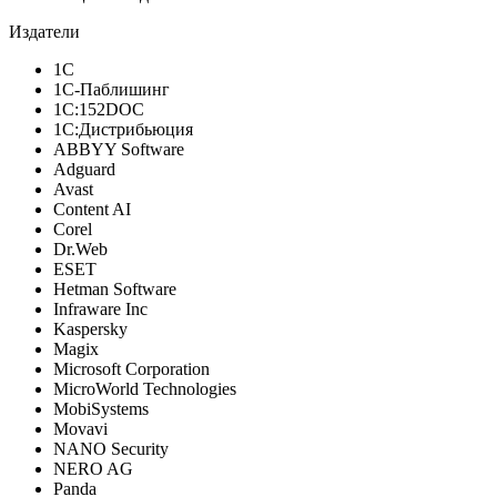
Издатели
1С
1С-Паблишинг
1С:152DOC
1С:Дистрибьюция
ABBYY Software
Adguard
Avast
Content AI
Corel
Dr.Web
ESET
Hetman Software
Infraware Inc
Kaspersky
Magix
Microsoft Corporation
MicroWorld Technologies
MobiSystems
Movavi
NANO Security
NERO AG
Panda