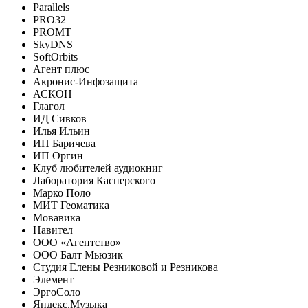
Parallels
PRO32
PROMT
SkyDNS
SoftOrbits
Агент плюс
Акронис-Инфозащита
АСКОН
Глагол
ИД Сивков
Илья Ильин
ИП Баричева
ИП Оргин
Клуб любителей аудиокниг
Лаборатория Касперского
Марко Поло
МИТ Геоматика
Мовавика
Навител
ООО «Агентство»
ООО Балт Мьюзик
Студия Елены Резниковой и Резникова
Элемент
ЭргоСоло
Яндекс.Музыка