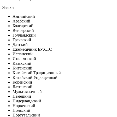
Языки
Английский
Арабский
Болгарский
Венгерский
Голландский
Греческий
Датский
Ежемесячник БУХ.1С
Испанский
Итальянский
Казахский
Китайский
Китайский Традиционный
Китайский Упрощенный
Корейский
Латинский
Мультиязычный
Немецкий
Нидерландский
Норвежский
Польский
Португальский