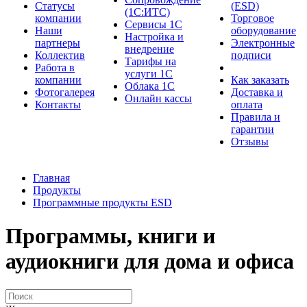
Cтатусы
(ESD)
(1С:ИТС)
компании
Торговое
Сервисы 1С
Наши
оборудование
Настройка и
партнеры
Электронные
внедрение
Коллектив
подписи
Тарифы на
Работа в
услуги 1С
компании
Как заказать
Облака 1С
Фотогалерея
Доставка и
Онлайн кассы
Контакты
оплата
Правила и
гарантии
Отзывы
Главная
Продукты
Программные продукты ESD
Программы, книги и
аудиокниги для дома и офиса