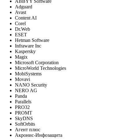
ABBYY Software
Adguard
Avast
Content AI
Corel
Dr.Web
ESET
Hetman Software
Infraware Inc
Kaspersky
Magix
Microsoft Corporation
MicroWorld Technologies
MobiSystems
Movavi
NANO Security
NERO AG
Panda
Parallels
PRO32
PROMT
SkyDNS
SoftOrbits
Агент плюс
Акронис-Инфозащита