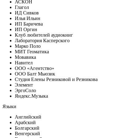
АСКОН
Глагол
ИД Сивков
Илья Ильин
ИП Баричева
ИП Оргин
Клуб любителей аудиокниг
Лаборатория Касперского
Марко Поло
МИТ Геоматика
Мовавика
Навител
ООО «Агентство»
ООО Балт Мьюзик
Студия Елены Резниковой и Резникова
Элемент
ЭргоСоло
Яндекс.Музыка
Языки
Английский
Арабский
Болгарский
Венгерский