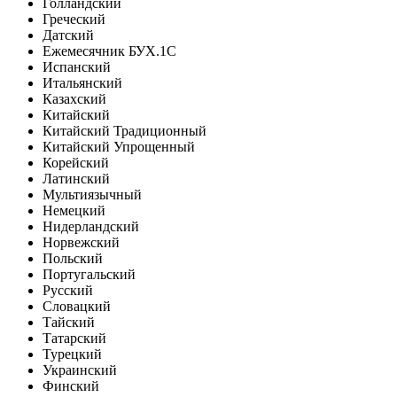
Голландский
Греческий
Датский
Ежемесячник БУХ.1С
Испанский
Итальянский
Казахский
Китайский
Китайский Традиционный
Китайский Упрощенный
Корейский
Латинский
Мультиязычный
Немецкий
Нидерландский
Норвежский
Польский
Португальский
Русский
Словацкий
Тайский
Татарский
Турецкий
Украинский
Финский