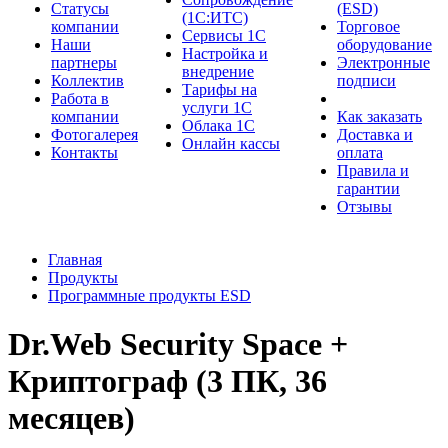
Cтатусы
(ESD)
(1С:ИТС)
компании
Торговое
Сервисы 1С
Наши
оборудование
Настройка и
партнеры
Электронные
внедрение
Коллектив
подписи
Тарифы на
Работа в
услуги 1С
компании
Как заказать
Облака 1С
Фотогалерея
Доставка и
Онлайн кассы
Контакты
оплата
Правила и
гарантии
Отзывы
Главная
Продукты
Программные продукты ESD
Dr.Web Security Space +
Криптограф (3 ПК, 36
месяцев)