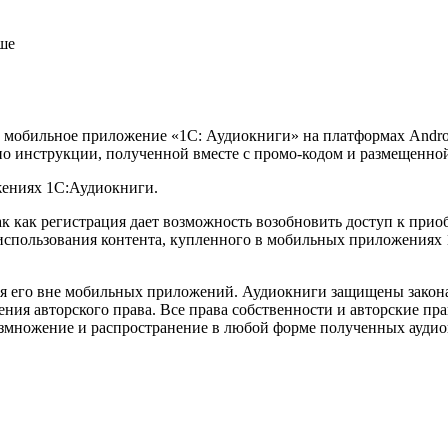
ше
ез мобильное приложение «1С: Аудиокниги» на платформах Andro
о инструкции, полученной вместе с промо-кодом и размещенной 
жениях 1С:Аудиокниги.
ак как регистрация дает возможность возобновить доступ к при
использования контента, купленного в мобильных приложениях 
ия его вне мобильных приложений. Аудиокниги защищены закон
ия авторского права. Все права собственности и авторские пра
ножение и распространение в любой форме полученных аудиокн