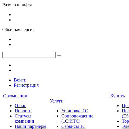
Размер шрифта
Обычная версия
Войти
Регистрация
О компании
Купить
Услуги
О нас
Пр
Новости
Установка 1С
Про
Cтатусы
Сопровождение
(ES
компании
(1С:ИТС)
Тор
Наши партнеры
Сервисы 1С
Эле