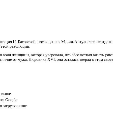
лекция Н. Басовской, посвященная Марии-Антуанетте, неотдели
 этой революции.
воли женщины, которая уверовала, что абсолютная власть (эпох
 отличие от мужа, Людовика XVI, она осталась тверда в этом сво
и выше
нта Google
 загрузки книг