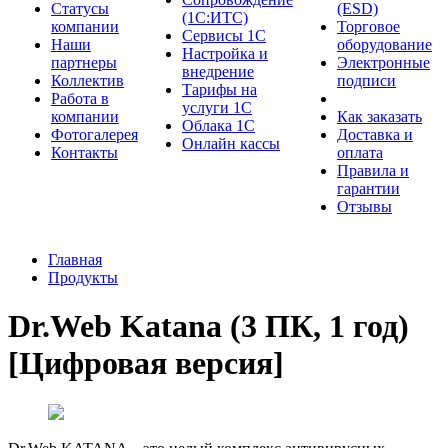
Cтатусы
(ESD)
(1С:ИТС)
компании
Торговое
Сервисы 1С
Наши
оборудование
Настройка и
партнеры
Электронные
внедрение
Коллектив
подписи
Тарифы на
Работа в
услуги 1С
компании
Как заказать
Облака 1С
Фотогалерея
Доставка и
Онлайн кассы
Контакты
оплата
Правила и
гарантии
Отзывы
Главная
Продукты
Dr.Web Katana (3 ПК, 1 год)
[Цифровая версия]