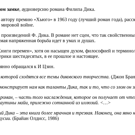
ом замке
, аудиоверсию романа Филипа Дика.
 автору премию «Хьюго» в 1963 году (лучший роман года), расск
 мировой войне.
 произведений Ф. Дика. В романе нет сцен, что так свойственн
мая напряженная борьба идет в умах и душах.
иги перемен», хотя он насыщен духом, философией и терминоло
ерики шестидесятых, в ее прошлое и настоящее.
янно обращался к И Цзин.
 которой сходятся все темы диковского творчества.
(Джон Бран
демонстрирует нам как таланты Дика, так и то, что со злом он
оман, – часть того наслаждения, которое он получает от чтени
 паутины майи, прилежно сотканной из иллюзий. <…>
Дика – эта книга более мрачная и трезвая. Наконец, она явно не
кусии.
(Брайан Олдисс, 1986)