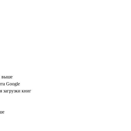
и выше
нта Google
 загрузки книг
ше