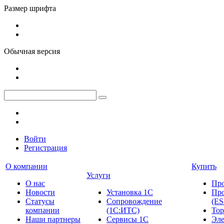
Размер шрифта
Обычная версия
Войти
Регистрация
О компании
Купить
Услуги
О нас
Пр
Новости
Установка 1С
Про
Cтатусы
Сопровождение
(ES
компании
(1С:ИТС)
Тор
Наши партнеры
Сервисы 1С
Эле