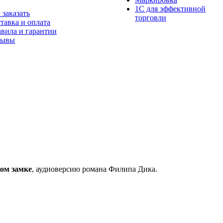
1С для эффективной
 заказать
торговли
тавка и оплата
вила и гарантии
зывы
ом замке
, аудиоверсию романа Филипа Дика.