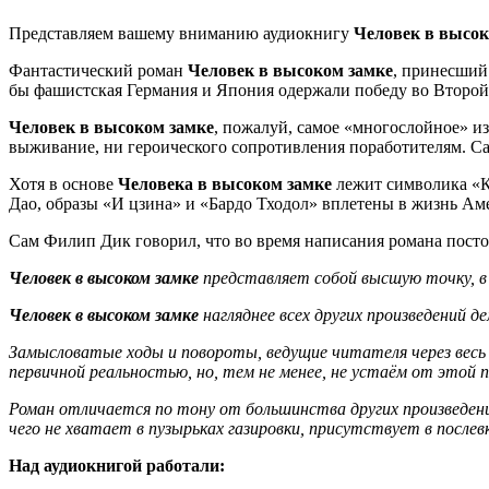
Представляем вашему вниманию аудиокнигу
Человек в высок
Фантастический роман
Человек в высоком замке
, принесший
бы фашистская Германия и Япония одержали победу во Второй
Человек в высоком замке
, пожалуй, самое «многослойное» из
выживание, ни героического сопротивления поработителям. Са
Хотя в основе
Человека в высоком замке
лежит символика «Кн
Дао, образы «И цзина» и «Бардо Тходол» вплетены в жизнь Ам
Сам Филип Дик говорил, что во время написания романа посто
Человек в высоком замке
представляет собой высшую точку, в
Человек в высоком замке
нагляднее всех других произведений 
Замысловатые ходы и повороты, ведущие читателя через весь р
первичной реальностью, но, тем не менее, не устаём от этой
Роман отличается по тону от большинства других произведений 
чего не хватает в пузырьках газировки, присутствует в послев
Над аудиокнигой работали: