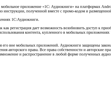
ез мобильное приложение «1С: Аудиокниги» на платформах Andro
о инструкции, полученной вместе с промо-кодом и размещенной 
жениях 1С:Аудиокниги.
ак как регистрация дает возможность возобновить доступ к при
использования контента, купленного в мобильных приложениях 
ия его вне мобильных приложений. Аудиокниги защищены закон
ия авторского права. Все права собственности и авторские пра
ножение и распространение в любой форме полученных аудиокн