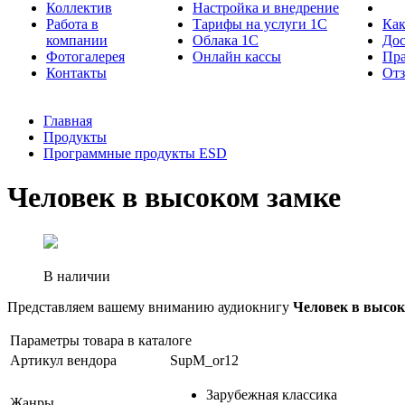
Коллектив
Настройка и внедрение
Работа в
Тарифы на услуги 1С
Как
компании
Облака 1С
Дос
Фотогалерея
Онлайн кассы
Пра
Контакты
От
Главная
Продукты
Программные продукты ESD
Человек в высоком замке
В наличии
Представляем вашему вниманию аудиокнигу
Человек в высок
Параметры товара в каталоге
Артикул вендора
SupM_or12
Зарубежная классика
Жанры