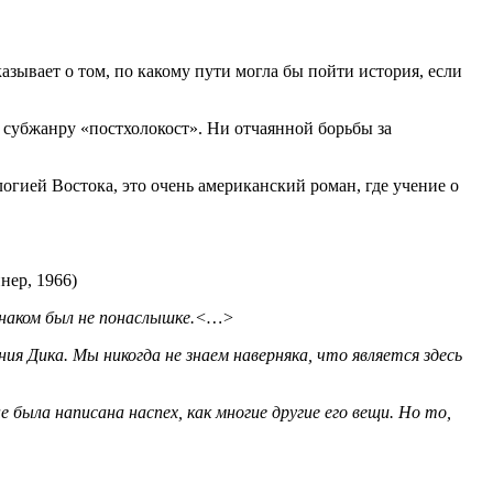
азывает о том, по какому пути могла бы пойти история, если
ы субжанру «постхолокост». Ни отчаянной борьбы за
гией Востока, это очень американский роман, где учение о
нер, 1966)
 знаком был не понаслышке.<…>
я Дика. Мы никогда не знаем наверняка, что является здесь
 была написана наспех, как многие другие его вещи. Но то,