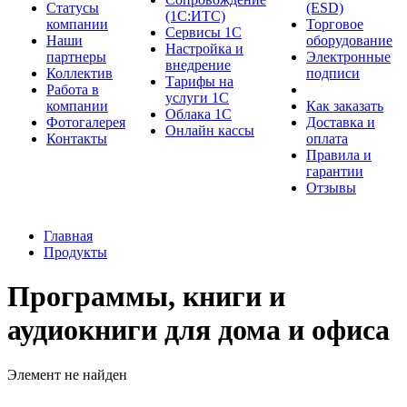
Cтатусы
(ESD)
(1С:ИТС)
компании
Торговое
Сервисы 1С
Наши
оборудование
Настройка и
партнеры
Электронные
внедрение
Коллектив
подписи
Тарифы на
Работа в
услуги 1С
компании
Как заказать
Облака 1С
Фотогалерея
Доставка и
Онлайн кассы
Контакты
оплата
Правила и
гарантии
Отзывы
Главная
Продукты
Программы, книги и
аудиокниги для дома и офиса
Элемент не найден