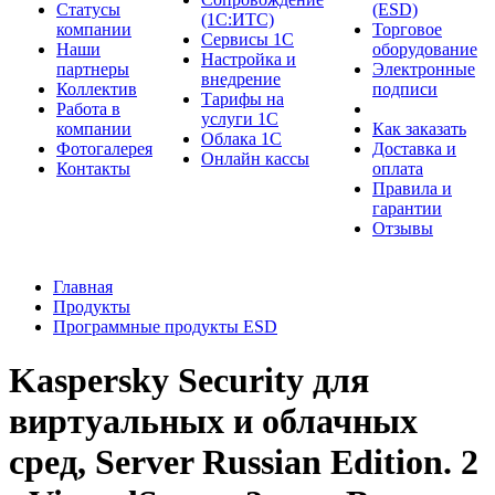
Cтатусы
(ESD)
(1С:ИТС)
компании
Торговое
Сервисы 1С
Наши
оборудование
Настройка и
партнеры
Электронные
внедрение
Коллектив
подписи
Тарифы на
Работа в
услуги 1С
компании
Как заказать
Облака 1С
Фотогалерея
Доставка и
Онлайн кассы
Контакты
оплата
Правила и
гарантии
Отзывы
Главная
Продукты
Программные продукты ESD
Kaspersky Security для
виртуальных и облачных
сред, Server Russian Edition. 2