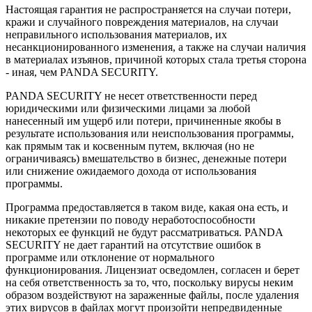
Настоящая гарантия не распространяется на случаи потери,
кражи и случайного повреждения материалов, на случаи
неправильного использования материалов, их
несанкционированного изменения, а также на случаи наличия
в материалах изъянов, причиной которых стала третья сторона
- иная, чем PANDA SECURITY.
PANDA SECURITY не несет ответственности перед
юридическими или физическими лицами за любой
нанесенный им ущерб или потери, причиненные якобы в
результате использования или неиспользования программы,
как прямым так и косвенным путем, включая (но не
ограничиваясь) вмешательство в бизнес, денежные потери
или снижение ожидаемого дохода от использования
программы.
Программа предоставляется в таком виде, какая она есть, и
никакие претензии по поводу неработоспособности
некоторых ее функций не будут рассматриваться. PANDA
SECURITY не дает гарантий на отсутствие ошибок в
программе или отклонение от нормального
функционирования. Лицензиат осведомлен, согласен и берет
на себя ответственность за то, что, поскольку вирусы неким
образом воздействуют на зараженные файлы, после удаления
этих вирусов в файлах могут произойти непредвиденные