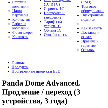
Cтатусы
(ESD)
(1С:ИТС)
компании
Торговое
Сервисы 1С
Наши
оборудование
Настройка и
партнеры
Электронные
внедрение
Коллектив
подписи
Тарифы на
Работа в
услуги 1С
компании
Как заказать
Облака 1С
Фотогалерея
Доставка и
Онлайн кассы
Контакты
оплата
Правила и
гарантии
Отзывы
Главная
Продукты
Программные продукты ESD
Panda Dome Advanced.
Продление / переход (3
устройства, 3 года)