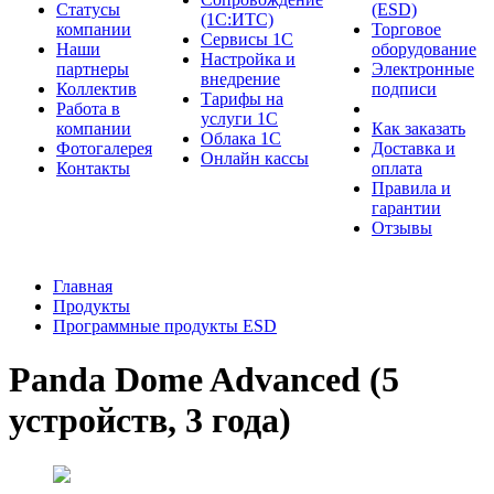
Cтатусы
(ESD)
(1С:ИТС)
компании
Торговое
Сервисы 1С
Наши
оборудование
Настройка и
партнеры
Электронные
внедрение
Коллектив
подписи
Тарифы на
Работа в
услуги 1С
компании
Как заказать
Облака 1С
Фотогалерея
Доставка и
Онлайн кассы
Контакты
оплата
Правила и
гарантии
Отзывы
Главная
Продукты
Программные продукты ESD
Panda Dome Advanced (5
устройств, 3 года)