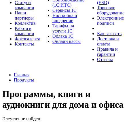
Cтатусы
(ESD)
(1С:ИТС)
компании
Торговое
Сервисы 1С
Наши
оборудование
Настройка и
партнеры
Электронные
внедрение
Коллектив
подписи
Тарифы на
Работа в
услуги 1С
компании
Как заказать
Облака 1С
Фотогалерея
Доставка и
Онлайн кассы
Контакты
оплата
Правила и
гарантии
Отзывы
Главная
Продукты
Программы, книги и
аудиокниги для дома и офиса
Элемент не найден