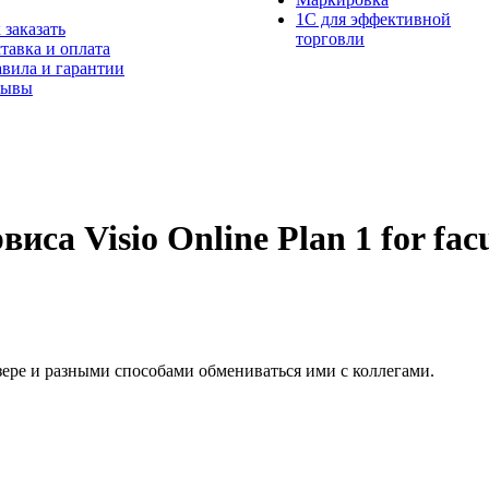
1С для эффективной
 заказать
торговли
тавка и оплата
вила и гарантии
зывы
иса Visio Online Plan 1 for fac
узере и разными способами обмениваться ими с коллегами.