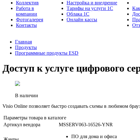
Коллектив
Настройка и внедрение
Работа в
Тарифы на услуги 1С
Как
компании
Облака 1С
Дос
Фотогалерея
Онлайн кассы
Пра
Контакты
От
Главная
Продукты
Программные продукты ESD
Доступ к услуге цифрового серв
В наличии
Visio Online позволяет быстро создавать схемы в любимом бра
Параметры товара в каталоге
Артикул вендора
MSSERV063-16526-YNR
ПО для дома и офиса
Жанры