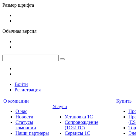
Размер шрифта
Обычная версия
Войти
Регистрация
О компании
Купить
Услуги
О нас
Пр
Новости
Установка 1С
Про
Cтатусы
Сопровождение
(ES
компании
(1С:ИТС)
Тор
Наши партнеры
Сервисы 1С
Эле