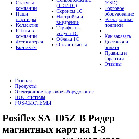
Cтатусы
(ESD)
(1С:ИТС)
компании
Торговое
Сервисы 1С
Наши
оборудование
Настройка и
партнеры
Электронные
внедрение
Коллектив
подписи
Тарифы на
Работа в
услуги 1С
компании
Как заказать
Облака 1С
Фотогалерея
Доставка и
Онлайн кассы
Контакты
оплата
Правила и
гарантии
Отзывы
Главная
Продукты
Электронное торговое оборудование
ПОС-системы
POS-СИСТЕМЫ
Posiflex SA-105Z-B Ридер
магнитных карт на 1-3