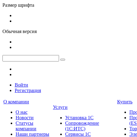
Размер шрифта
Обычная версия
Войти
Регистрация
О компании
Купить
Услуги
О нас
Пр
Новости
Установка 1С
Про
Cтатусы
Сопровождение
(ES
компании
(1С:ИТС)
Тор
Наши партнеры
Сервисы 1С
Эле