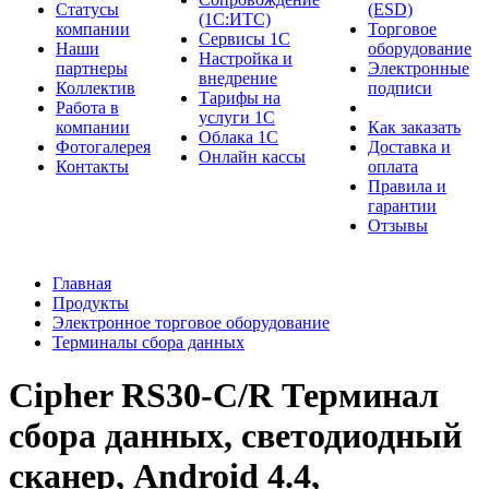
Cтатусы
(ESD)
(1С:ИТС)
компании
Торговое
Сервисы 1С
Наши
оборудование
Настройка и
партнеры
Электронные
внедрение
Коллектив
подписи
Тарифы на
Работа в
услуги 1С
компании
Как заказать
Облака 1С
Фотогалерея
Доставка и
Онлайн кассы
Контакты
оплата
Правила и
гарантии
Отзывы
Главная
Продукты
Электронное торговое оборудование
Терминалы сбора данных
Cipher RS30-С/R Терминал
сбора данных, светодиодный
сканер, Android 4.4,