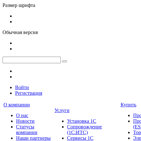
Размер шрифта
Обычная версия
Войти
Регистрация
О компании
Купить
Услуги
О нас
Пр
Новости
Установка 1С
Про
Cтатусы
Сопровождение
(ES
компании
(1С:ИТС)
Тор
Наши партнеры
Сервисы 1С
Эле