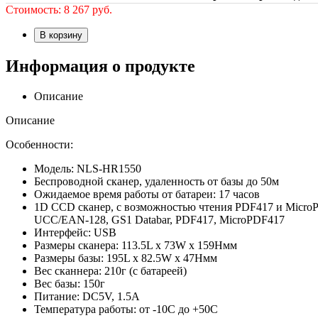
Стоимость:
8 267
руб.
В корзину
Информация о продукте
Описание
Описание
Особенности:
Модель: NLS-HR1550
Беспроводной сканер, удаленность от базы до 50м
Ожидаемое время работы от батареи: 17 часов
1D CCD сканер, с возможностью чтения PDF417 и MicroPD
UCC/EAN-128, GS1 Databar, PDF417, MicroPDF417
Интерфейс: USB
Размеры сканера: 113.5L х 73W х 159Hмм
Размеры базы: 195L x 82.5W x 47Hмм
Вес сканнера: 210г (с батареей)
Вес базы: 150г
Питание: DC5V, 1.5A
Температура работы: от -10С до +50С