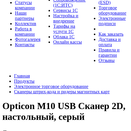
Cтатусы
(ESD)
(1С:ИТС)
компании
Торговое
Сервисы 1С
Наши
оборудование
Настройка и
партнеры
Электронные
внедрение
Коллектив
подписи
Тарифы на
Работа в
услуги 1С
компании
Как заказать
Облака 1С
Фотогалерея
Доставка и
Онлайн кассы
Контакты
оплата
Правила и
гарантии
Отзывы
Главная
Продукты
Электронное торговое оборудование
Сканеры штрих-кода и ридеры магнитных карт
Opticon M10 USB Сканер 2D,
настольный, серый