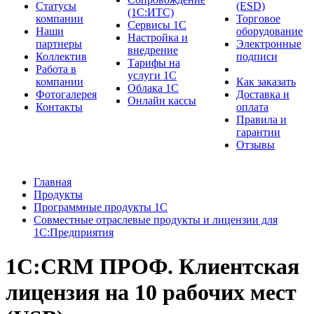
Cтатусы
(ESD)
(1С:ИТС)
компании
Торговое
Сервисы 1С
Наши
оборудование
Настройка и
партнеры
Электронные
внедрение
Коллектив
подписи
Тарифы на
Работа в
услуги 1С
компании
Как заказать
Облака 1С
Фотогалерея
Доставка и
Онлайн кассы
Контакты
оплата
Правила и
гарантии
Отзывы
Главная
Продукты
Программные продукты 1С
Совместные отраслевые продукты и лицензии для
1С:Предприятия
1С:CRM ПРОФ. Клиентская
лицензия на 10 рабочих мест