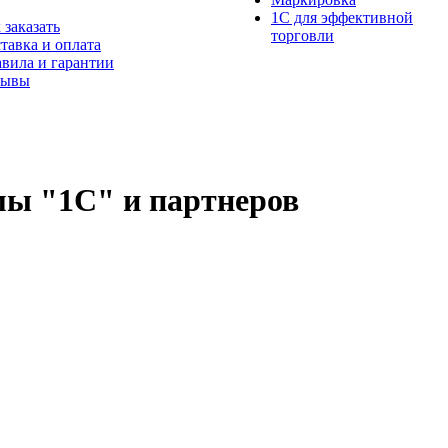
1С для эффективной
 заказать
торговли
тавка и оплата
вила и гарантии
зывы
ы "1С" и партнеров