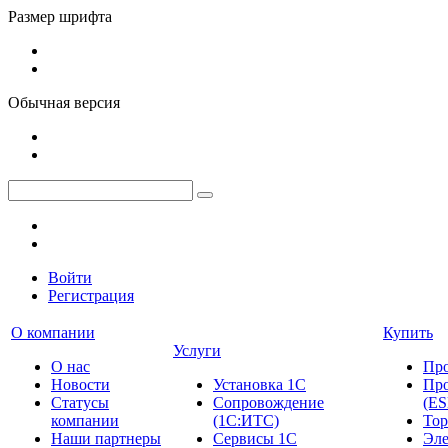
Размер шрифта
Обычная версия
Войти
Регистрация
О компании
Купить
Услуги
О нас
Пр
Новости
Установка 1С
Про
Cтатусы
Сопровождение
(ES
компании
(1С:ИТС)
Тор
Наши партнеры
Сервисы 1С
Эле