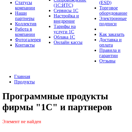
Cтатусы
(ESD)
(1С:ИТС)
компании
Торговое
Сервисы 1С
Наши
оборудование
Настройка и
партнеры
Электронные
внедрение
Коллектив
подписи
Тарифы на
Работа в
услуги 1С
компании
Как заказать
Облака 1С
Фотогалерея
Доставка и
Онлайн кассы
Контакты
оплата
Правила и
гарантии
Отзывы
Главная
Продукты
Программные продукты
фирмы "1С" и партнеров
Элемент не найден