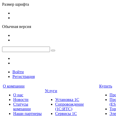
Размер шрифта
Обычная версия
Войти
Регистрация
О компании
Купить
Услуги
О нас
Пр
Новости
Установка 1С
Про
Cтатусы
Сопровождение
(ES
компании
(1С:ИТС)
Тор
Наши партнеры
Сервисы 1С
Эле