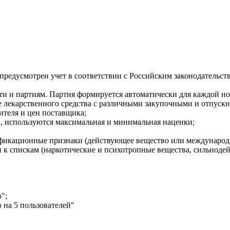
предусмотрен учет в соответствии с Российским законодательс
сти и партиям. Партия формируется автоматически для каждой 
 же лекарственного средства с различными закупочными и отпуск
ителя и цен поставщика;
, используются максимальная и минимальная наценки;
фикационные признаки (действующее вещество или международн
ти к спискам (наркотические и психотропные вещества, сильно
";
 на 5 пользователей"