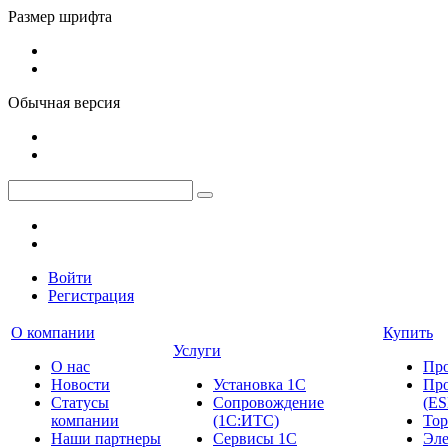
Размер шрифта
Обычная версия
Войти
Регистрация
О компании
Купить
Услуги
О нас
Пр
Новости
Установка 1С
Про
Cтатусы
Сопровождение
(ES
компании
(1С:ИТС)
Тор
Наши партнеры
Сервисы 1С
Эле