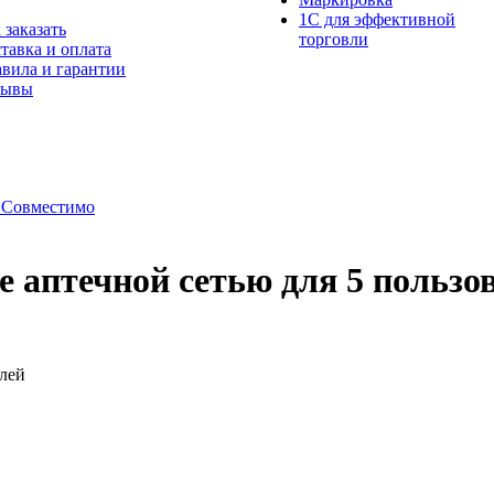
1С для эффективной
 заказать
торговли
тавка и оплата
вила и гарантии
зывы
:Совместимо
 аптечной сетью для 5 пользо
елей