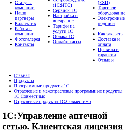
Cтатусы
(ESD)
(1С:ИТС)
компании
Торговое
Сервисы 1С
Наши
оборудование
Настройка и
партнеры
Электронные
внедрение
Коллектив
подписи
Тарифы на
Работа в
услуги 1С
компании
Как заказать
Облака 1С
Фотогалерея
Доставка и
Онлайн кассы
Контакты
оплата
Правила и
гарантии
Отзывы
Главная
Продукты
Программные продукты 1С
Отраслевые и межотраслевые программные продукты
1С:Совместимо
Отраслевые продукты 1С:Совместимо
1С:Управление аптечной
сетью. Клиентская лицензия