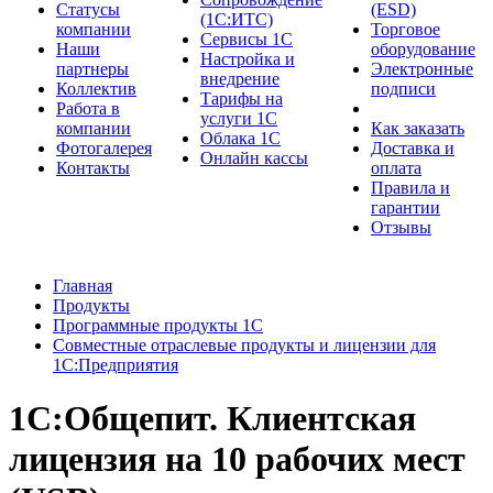
Cтатусы
(ESD)
(1С:ИТС)
компании
Торговое
Сервисы 1С
Наши
оборудование
Настройка и
партнеры
Электронные
внедрение
Коллектив
подписи
Тарифы на
Работа в
услуги 1С
компании
Как заказать
Облака 1С
Фотогалерея
Доставка и
Онлайн кассы
Контакты
оплата
Правила и
гарантии
Отзывы
Главная
Продукты
Программные продукты 1С
Совместные отраслевые продукты и лицензии для
1С:Предприятия
1С:Общепит. Клиентская
лицензия на 10 рабочих мест