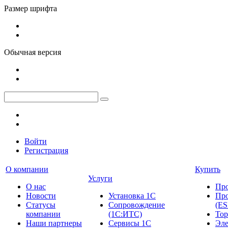
Размер шрифта
Обычная версия
Войти
Регистрация
О компании
Купить
Услуги
О нас
Пр
Новости
Установка 1С
Про
Cтатусы
Сопровождение
(ES
компании
(1С:ИТС)
Тор
Наши партнеры
Сервисы 1С
Эле