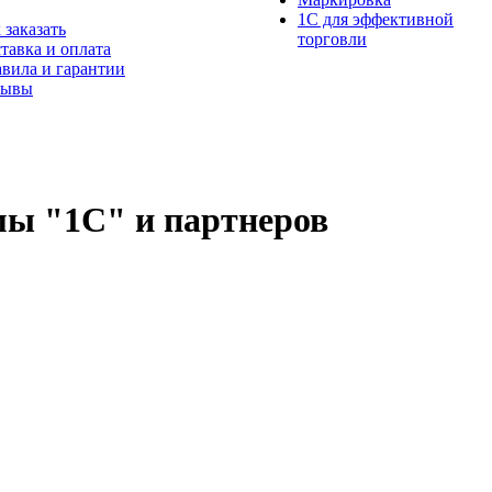
1С для эффективной
 заказать
торговли
тавка и оплата
вила и гарантии
зывы
ы "1С" и партнеров