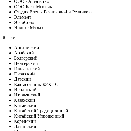
ООО «Агентство»
ООО Балт Мьюзик
Студия Елены Резниковой и Резникова
Элемент
ЭргоСоло
Яндекс.Музыка
Языки
Английский
Арабский
Болгарский
Венгерский
Голландский
Греческий
Датский
Ежемесячник БУХ.1С
Испанский
Итальянский
Казахский
Китайский
Китайский Традиционный
Китайский Упрощенный
Корейский
Латинский