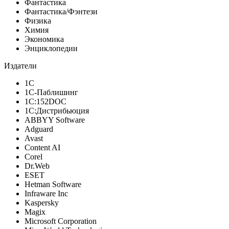
Фантастика
Фантастика/Фэнтези
Физика
Химия
Экономика
Энциклопедии
Издатели
1С
1С-Паблишинг
1С:152DOC
1С:Дистрибьюция
ABBYY Software
Adguard
Avast
Content AI
Corel
Dr.Web
ESET
Hetman Software
Infraware Inc
Kaspersky
Magix
Microsoft Corporation