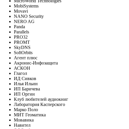
MicroWorld Technologies
MobiSystems
Movavi
NANO Security
NERO AG
Panda
Parallels
PRO32
PROMT
SkyDNS
SoftOrbits
Агент плюс
Акронис-Инфозащита
АСКОН
Глагол
ИД Сивков
Илья Ильин
ИП Баричева
ИП Оргин
Клуб любителей аудиокниг
Лаборатория Касперского
Марко Поло
МИТ Геоматика
Мовавика
Навител