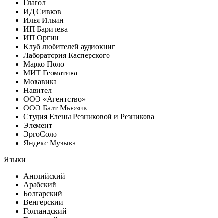
Глагол
ИД Сивков
Илья Ильин
ИП Баричева
ИП Оргин
Клуб любителей аудиокниг
Лаборатория Касперского
Марко Поло
МИТ Геоматика
Мовавика
Навител
ООО «Агентство»
ООО Балт Мьюзик
Студия Елены Резниковой и Резникова
Элемент
ЭргоСоло
Яндекс.Музыка
Языки
Английский
Арабский
Болгарский
Венгерский
Голландский