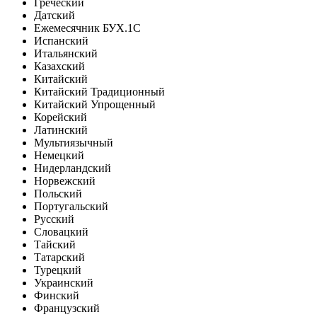
Греческий
Датский
Ежемесячник БУХ.1С
Испанский
Итальянский
Казахский
Китайский
Китайский Традиционный
Китайский Упрощенный
Корейский
Латинский
Мультиязычный
Немецкий
Нидерландский
Норвежский
Польский
Португальский
Русский
Словацкий
Тайский
Татарский
Турецкий
Украинский
Финский
Французский