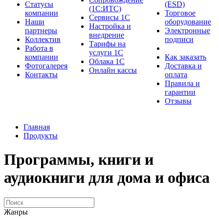
Cтатусы
(ESD)
(1С:ИТС)
компании
Торговое
Сервисы 1С
Наши
оборудование
Настройка и
партнеры
Электронные
внедрение
Коллектив
подписи
Тарифы на
Работа в
услуги 1С
компании
Как заказать
Облака 1С
Фотогалерея
Доставка и
Онлайн кассы
Контакты
оплата
Правила и
гарантии
Отзывы
Главная
Продукты
Программы, книги и
аудиокниги для дома и офиса
Жанры