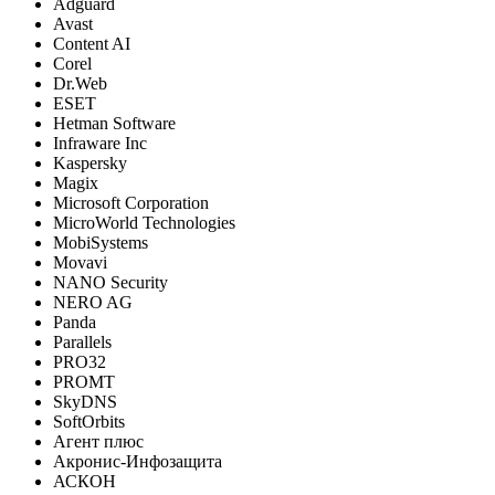
Adguard
Avast
Content AI
Corel
Dr.Web
ESET
Hetman Software
Infraware Inc
Kaspersky
Magix
Microsoft Corporation
MicroWorld Technologies
MobiSystems
Movavi
NANO Security
NERO AG
Panda
Parallels
PRO32
PROMT
SkyDNS
SoftOrbits
Агент плюс
Акронис-Инфозащита
АСКОН