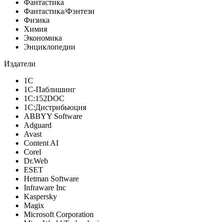
Фантастика
Фантастика/Фэнтези
Физика
Химия
Экономика
Энциклопедии
Издатели
1С
1С-Паблишинг
1С:152DOC
1С:Дистрибьюция
ABBYY Software
Adguard
Avast
Content AI
Corel
Dr.Web
ESET
Hetman Software
Infraware Inc
Kaspersky
Magix
Microsoft Corporation