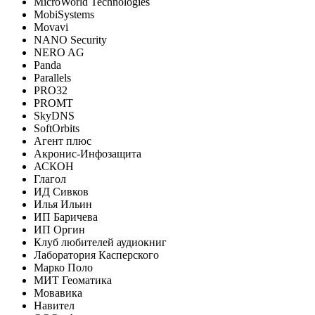
MicroWorld Technologies
MobiSystems
Movavi
NANO Security
NERO AG
Panda
Parallels
PRO32
PROMT
SkyDNS
SoftOrbits
Агент плюс
Акронис-Инфозащита
АСКОН
Глагол
ИД Сивков
Илья Ильин
ИП Баричева
ИП Оргин
Клуб любителей аудиокниг
Лаборатория Касперского
Марко Поло
МИТ Геоматика
Мовавика
Навител