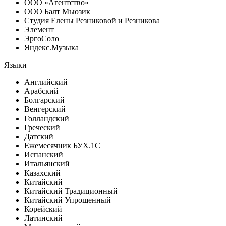
ООО «Агентство»
ООО Балт Мьюзик
Студия Елены Резниковой и Резникова
Элемент
ЭргоСоло
Яндекс.Музыка
Языки
Английский
Арабский
Болгарский
Венгерский
Голландский
Греческий
Датский
Ежемесячник БУХ.1С
Испанский
Итальянский
Казахский
Китайский
Китайский Традиционный
Китайский Упрощенный
Корейский
Латинский