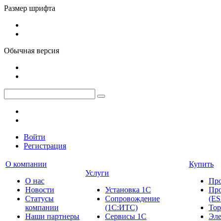
Размер шрифта
Обычная версия
Войти
Регистрация
О компании
Купить
Услуги
О нас
Пр
Новости
Установка 1С
Про
Cтатусы
Сопровождение
(ES
компании
(1С:ИТС)
Тор
Наши партнеры
Сервисы 1С
Эле