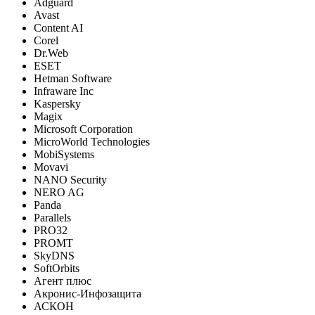
Adguard
Avast
Content AI
Corel
Dr.Web
ESET
Hetman Software
Infraware Inc
Kaspersky
Magix
Microsoft Corporation
MicroWorld Technologies
MobiSystems
Movavi
NANO Security
NERO AG
Panda
Parallels
PRO32
PROMT
SkyDNS
SoftOrbits
Агент плюс
Акронис-Инфозащита
АСКОН