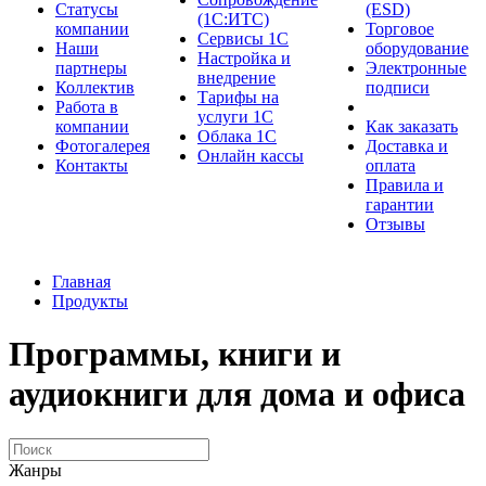
Cтатусы
(ESD)
(1С:ИТС)
компании
Торговое
Сервисы 1С
Наши
оборудование
Настройка и
партнеры
Электронные
внедрение
Коллектив
подписи
Тарифы на
Работа в
услуги 1С
компании
Как заказать
Облака 1С
Фотогалерея
Доставка и
Онлайн кассы
Контакты
оплата
Правила и
гарантии
Отзывы
Главная
Продукты
Программы, книги и
аудиокниги для дома и офиса
Жанры