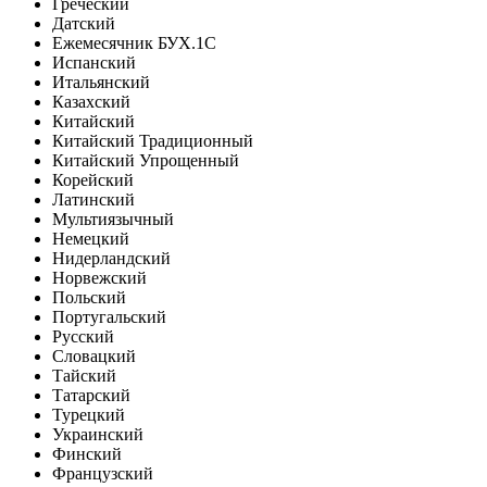
Греческий
Датский
Ежемесячник БУХ.1С
Испанский
Итальянский
Казахский
Китайский
Китайский Традиционный
Китайский Упрощенный
Корейский
Латинский
Мультиязычный
Немецкий
Нидерландский
Норвежский
Польский
Португальский
Русский
Словацкий
Тайский
Татарский
Турецкий
Украинский
Финский
Французский