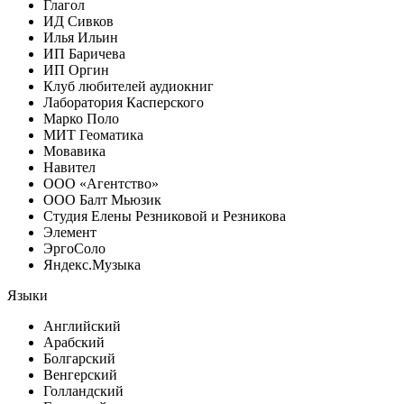
Глагол
ИД Сивков
Илья Ильин
ИП Баричева
ИП Оргин
Клуб любителей аудиокниг
Лаборатория Касперского
Марко Поло
МИТ Геоматика
Мовавика
Навител
ООО «Агентство»
ООО Балт Мьюзик
Студия Елены Резниковой и Резникова
Элемент
ЭргоСоло
Яндекс.Музыка
Языки
Английский
Арабский
Болгарский
Венгерский
Голландский