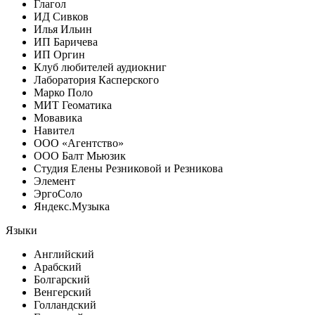
Глагол
ИД Сивков
Илья Ильин
ИП Баричева
ИП Оргин
Клуб любителей аудиокниг
Лаборатория Касперского
Марко Поло
МИТ Геоматика
Мовавика
Навител
ООО «Агентство»
ООО Балт Мьюзик
Студия Елены Резниковой и Резникова
Элемент
ЭргоСоло
Яндекс.Музыка
Языки
Английский
Арабский
Болгарский
Венгерский
Голландский