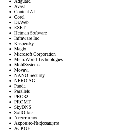
Adguard
Avast
Content AI
Corel
Dr.Web
ESET
Hetman Software
Infraware Inc
Kaspersky
Magix
Microsoft Corporation
MicroWorld Technologies
MobiSystems
Movavi
NANO Security
NERO AG
Panda
Parallels
PRO32
PROMT
SkyDNS
SoftOrbits
Агент плюс
Акронис-Инфозащита
АСКОН