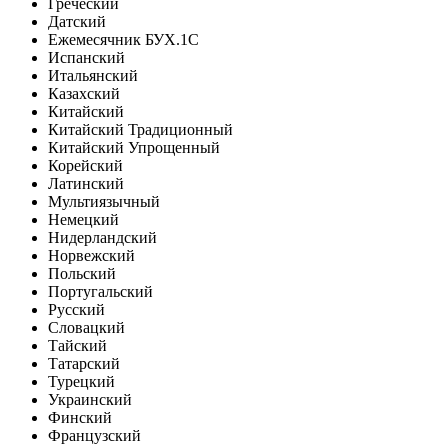
Греческий
Датский
Ежемесячник БУХ.1С
Испанский
Итальянский
Казахский
Китайский
Китайский Традиционный
Китайский Упрощенный
Корейский
Латинский
Мультиязычный
Немецкий
Нидерландский
Норвежский
Польский
Португальский
Русский
Словацкий
Тайский
Татарский
Турецкий
Украинский
Финский
Французский