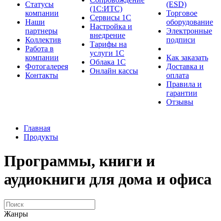
Cтатусы
(ESD)
(1С:ИТС)
компании
Торговое
Сервисы 1С
Наши
оборудование
Настройка и
партнеры
Электронные
внедрение
Коллектив
подписи
Тарифы на
Работа в
услуги 1С
компании
Как заказать
Облака 1С
Фотогалерея
Доставка и
Онлайн кассы
Контакты
оплата
Правила и
гарантии
Отзывы
Главная
Продукты
Программы, книги и
аудиокниги для дома и офиса
Жанры