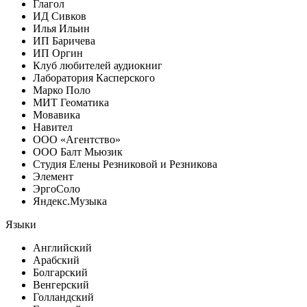
Глагол
ИД Сивков
Илья Ильин
ИП Баричева
ИП Оргин
Клуб любителей аудиокниг
Лаборатория Касперского
Марко Поло
МИТ Геоматика
Мовавика
Навител
ООО «Агентство»
ООО Балт Мьюзик
Студия Елены Резниковой и Резникова
Элемент
ЭргоСоло
Яндекс.Музыка
Языки
Английский
Арабский
Болгарский
Венгерский
Голландский