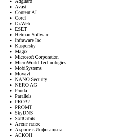
Adguard
Avast
Content AI
Corel
Dr.Web
ESET
Hetman Software
Infraware Inc
Kaspersky
Magix
Microsoft Corporation
MicroWorld Technologies
MobiSystems
Movavi
NANO Security
NERO AG
Panda
Parallels
PRO32
PROMT
SkyDNS
SoftOrbits
Агент плюс
Акронис-Инфозащита
АСКОН