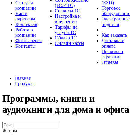
Cтатусы
(ESD)
(1С:ИТС)
компании
Торговое
Сервисы 1С
Наши
оборудование
Настройка и
партнеры
Электронные
внедрение
Коллектив
подписи
Тарифы на
Работа в
услуги 1С
компании
Как заказать
Облака 1С
Фотогалерея
Доставка и
Онлайн кассы
Контакты
оплата
Правила и
гарантии
Отзывы
Главная
Продукты
Программы, книги и
аудиокниги для дома и офиса
Жанры