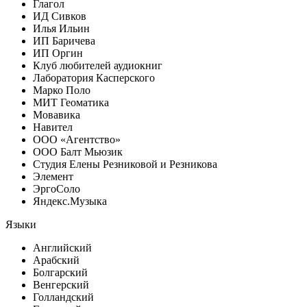
Глагол
ИД Сивков
Илья Ильин
ИП Баричева
ИП Оргин
Клуб любителей аудиокниг
Лаборатория Касперского
Марко Поло
МИТ Геоматика
Мовавика
Навител
ООО «Агентство»
ООО Балт Мьюзик
Студия Елены Резниковой и Резникова
Элемент
ЭргоСоло
Яндекс.Музыка
Языки
Английский
Арабский
Болгарский
Венгерский
Голландский