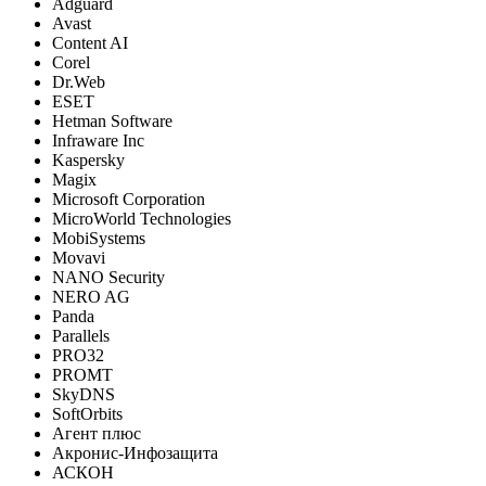
Adguard
Avast
Content AI
Corel
Dr.Web
ESET
Hetman Software
Infraware Inc
Kaspersky
Magix
Microsoft Corporation
MicroWorld Technologies
MobiSystems
Movavi
NANO Security
NERO AG
Panda
Parallels
PRO32
PROMT
SkyDNS
SoftOrbits
Агент плюс
Акронис-Инфозащита
АСКОН