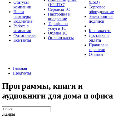
Cтатусы
(ESD)
(1С:ИТС)
компании
Торговое
Сервисы 1С
Наши
оборудование
Настройка и
партнеры
Электронные
внедрение
Коллектив
подписи
Тарифы на
Работа в
услуги 1С
компании
Как заказать
Облака 1С
Фотогалерея
Доставка и
Онлайн кассы
Контакты
оплата
Правила и
гарантии
Отзывы
Главная
Продукты
Программы, книги и
аудиокниги для дома и офиса
Жанры