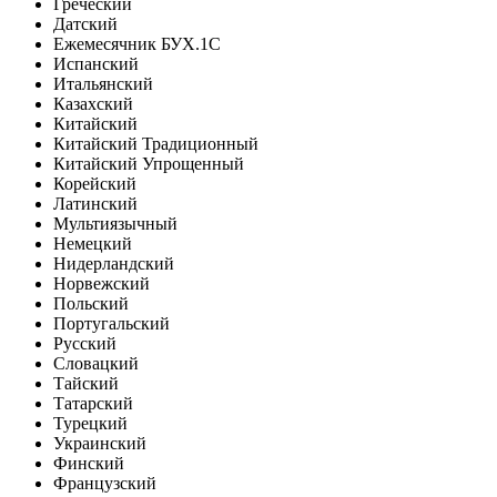
Греческий
Датский
Ежемесячник БУХ.1С
Испанский
Итальянский
Казахский
Китайский
Китайский Традиционный
Китайский Упрощенный
Корейский
Латинский
Мультиязычный
Немецкий
Нидерландский
Норвежский
Польский
Португальский
Русский
Словацкий
Тайский
Татарский
Турецкий
Украинский
Финский
Французский