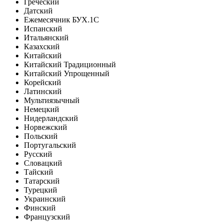
Греческий
Датский
Ежемесячник БУХ.1С
Испанский
Итальянский
Казахский
Китайский
Китайский Традиционный
Китайский Упрощенный
Корейский
Латинский
Мультиязычный
Немецкий
Нидерландский
Норвежский
Польский
Португальский
Русский
Словацкий
Тайский
Татарский
Турецкий
Украинский
Финский
Французский