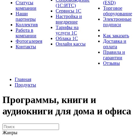
Cтатусы
(ESD)
(1С:ИТС)
компании
Торговое
Сервисы 1С
Наши
оборудование
Настройка и
партнеры
Электронные
внедрение
Коллектив
подписи
Тарифы на
Работа в
услуги 1С
компании
Как заказать
Облака 1С
Фотогалерея
Доставка и
Онлайн кассы
Контакты
оплата
Правила и
гарантии
Отзывы
Главная
Продукты
Программы, книги и
аудиокниги для дома и офиса
Жанры