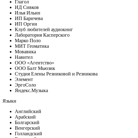
Глагол
ИД Сивков
Илья Ильин
ИП Баричева
ИП Оргин
Клуб любителей аудиокниг
Лаборатория Касперского
Марко Поло
МИТ Геоматика
Мовавика
Навител
ООО «Агентство»
ООО Балт Мьюзик
Студия Елены Резниковой и Резникова
Элемент
ЭргоСоло
Яндекс.Музыка
Языки
Английский
Арабский
Болгарский
Венгерский
Голландский