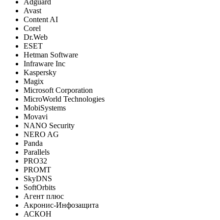
Adguard
Avast
Content AI
Corel
Dr.Web
ESET
Hetman Software
Infraware Inc
Kaspersky
Magix
Microsoft Corporation
MicroWorld Technologies
MobiSystems
Movavi
NANO Security
NERO AG
Panda
Parallels
PRO32
PROMT
SkyDNS
SoftOrbits
Агент плюс
Акронис-Инфозащита
АСКОН