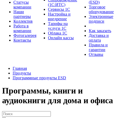
Cтатусы
(ESD)
(1С:ИТС)
компании
Торговое
Сервисы 1С
Наши
оборудование
Настройка и
партнеры
Электронные
внедрение
Коллектив
подписи
Тарифы на
Работа в
услуги 1С
компании
Как заказать
Облака 1С
Фотогалерея
Доставка и
Онлайн кассы
Контакты
оплата
Правила и
гарантии
Отзывы
Главная
Продукты
Программные продукты ESD
Программы, книги и
аудиокниги для дома и офиса