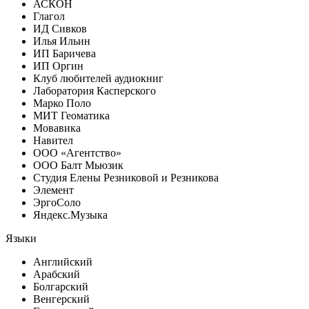
АСКОН
Глагол
ИД Сивков
Илья Ильин
ИП Баричева
ИП Оргин
Клуб любителей аудиокниг
Лаборатория Касперского
Марко Поло
МИТ Геоматика
Мовавика
Навител
ООО «Агентство»
ООО Балт Мьюзик
Студия Елены Резниковой и Резникова
Элемент
ЭргоСоло
Яндекс.Музыка
Языки
Английский
Арабский
Болгарский
Венгерский