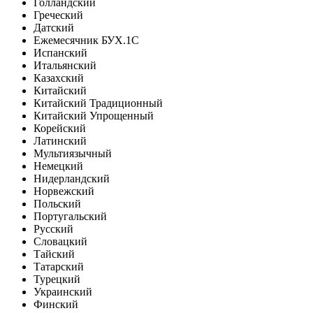
Голландский
Греческий
Датский
Ежемесячник БУХ.1С
Испанский
Итальянский
Казахский
Китайский
Китайский Традиционный
Китайский Упрощенный
Корейский
Латинский
Мультиязычный
Немецкий
Нидерландский
Норвежский
Польский
Португальский
Русский
Словацкий
Тайский
Татарский
Турецкий
Украинский
Финский