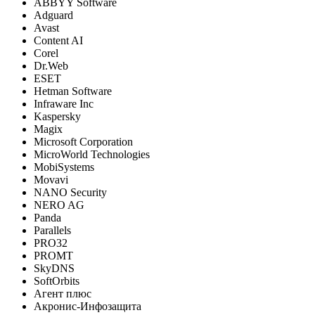
ABBYY Software
Adguard
Avast
Content AI
Corel
Dr.Web
ESET
Hetman Software
Infraware Inc
Kaspersky
Magix
Microsoft Corporation
MicroWorld Technologies
MobiSystems
Movavi
NANO Security
NERO AG
Panda
Parallels
PRO32
PROMT
SkyDNS
SoftOrbits
Агент плюс
Акронис-Инфозащита