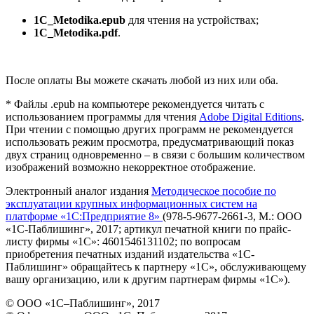
1C_Metodika.epub
для чтения на устройствах;
1C_Metodika.pdf
.
После оплаты Вы можете скачать любой из них или оба.
* Файлы .epub на компьютере рекомендуется читать с
использованием программы для чтения
Adobe Digital Editions
.
При чтении с помощью других программ не рекомендуется
использовать режим просмотра, предусматривающий показ
двух страниц одновременно – в связи с большим количеством
изображений возможно некорректное отображение.
Электронный аналог издания
Методическое пособие по
эксплуатации крупных информационных систем на
платформе «1С:Предприятие 8»
(978-5-9677-2661-3, М.: ООО
«1С-Паблишинг», 2017; артикул печатной книги по прайс-
листу фирмы «1С»: 4601546131102; по вопросам
приобретения печатных изданий издательства «1С-
Паблишинг» обращайтесь к партнеру «1С», обслуживающему
вашу организацию, или к другим партнерам фирмы «1С»).
© ООО «1С–Паблишинг», 2017