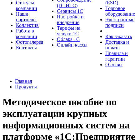
Cтатусы
(ESD)
(1С:ИТС)
компании
Торговое
Сервисы 1С
Наши
оборудование
Настройка и
партнеры
Электронные
внедрение
Коллектив
подписи
Тарифы на
Работа в
услуги 1С
компании
Как заказать
Облака 1С
Фотогалерея
Доставка и
Онлайн кассы
Контакты
оплата
Правила и
гарантии
Отзывы
Главная
Продукты
Методическое пособие по
эксплуатации крупных
информационных систем на
платформе «1С:Предприятие