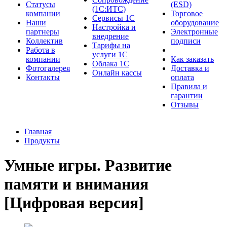
Cтатусы
(ESD)
(1С:ИТС)
компании
Торговое
Сервисы 1С
Наши
оборудование
Настройка и
партнеры
Электронные
внедрение
Коллектив
подписи
Тарифы на
Работа в
услуги 1С
компании
Как заказать
Облака 1С
Фотогалерея
Доставка и
Онлайн кассы
Контакты
оплата
Правила и
гарантии
Отзывы
Главная
Продукты
Умные игры. Развитие
памяти и внимания
[Цифровая версия]