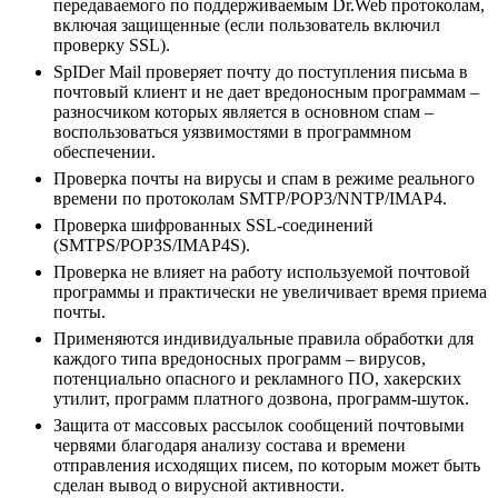
передаваемого по поддерживаемым Dr.Web протоколам,
включая защищенные (если пользователь включил
проверку SSL).
SpIDer Mail проверяет почту до поступления письма в
почтовый клиент и не дает вредоносным программам –
разносчиком которых является в основном спам –
воспользоваться уязвимостями в программном
обеспечении.
Проверка почты на вирусы и спам в режиме реального
времени по протоколам SMTP/POP3/NNTP/IMAP4.
Проверка шифрованных SSL-соединений
(SMTPS/POP3S/IMAP4S).
Проверка не влияет на работу используемой почтовой
программы и практически не увеличивает время приема
почты.
Применяются индивидуальные правила обработки для
каждого типа вредоносных программ – вирусов,
потенциально опасного и рекламного ПО, хакерских
утилит, программ платного дозвона, программ-шуток.
Защита от массовых рассылок сообщений почтовыми
червями благодаря анализу состава и времени
отправления исходящих писем, по которым может быть
сделан вывод о вирусной активности.