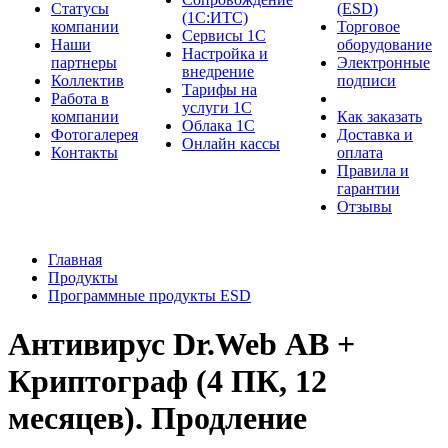
Cтатусы
(ESD)
(1С:ИТС)
компании
Торговое
Сервисы 1С
Наши
оборудование
Настройка и
партнеры
Электронные
внедрение
Коллектив
подписи
Тарифы на
Работа в
услуги 1С
компании
Как заказать
Облака 1С
Фотогалерея
Доставка и
Онлайн кассы
Контакты
оплата
Правила и
гарантии
Отзывы
Главная
Продукты
Программные продукты ESD
Антивирус Dr.Web АВ +
Криптограф (4 ПК, 12
месяцев). Продление