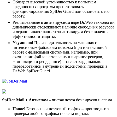
Обладает высокой устойчивостью к попыткам
вредоносных программ препятствовать
функционированию SpIDer Guard или остановить его
работу.
Реализованные в антивирусном ядре Dr.Web технологии
динамически отслеживают наличие свободных ресурсов
и ограничивают «аппетит» антивируса без снижения
эффективности защиты.
Улучшено!
Производительность на машинах с
интенсивным файловым потоком (при интенсивной
работе с файловыми системами, например, при
скачивании файлов с торрент- и шаринг-трекеров,
компиляции и рендеринге) – за счет кардинально
переработанной внутренней подсистемы проверки в
Dr.Web SpIDer Guard.
SpIDer Mail + Антиспам
– чистая почта без вирусов и спама
Новое!
Безопасный почтовый трафик – производится
проверка любого трафика по всем портам,