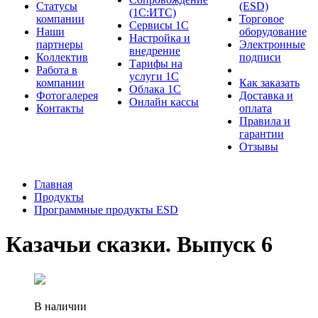
Cтатусы
(ESD)
(1С:ИТС)
компании
Торговое
Сервисы 1С
Наши
оборудование
Настройка и
партнеры
Электронные
внедрение
Коллектив
подписи
Тарифы на
Работа в
услуги 1С
компании
Как заказать
Облака 1С
Фотогалерея
Доставка и
Онлайн кассы
Контакты
оплата
Правила и
гарантии
Отзывы
Главная
Продукты
Программные продукты ESD
Казачьи сказки. Выпуск 6
В наличии