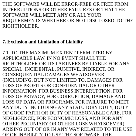
THE SOFTWARE WILL BE ERROR-FREE OR FREE FROM
INTERRUPTIONS OR OTHER FAILURES OR THAT THE
SOFTWARE WILL MEET ANY OR ALL YOUR
REQUIREMENTS WHETHER OR NOT DISCLOSED TO THE
RIGHTHOLDER.
7. Exclusion and Limitation of Liability
7.1. TO THE MAXIMUM EXTENT PERMITTED BY
APPLICABLE LAW, IN NO EVENT SHALL THE
RIGHTHOLDER OR ITS PARTNERS BE LIABLE FOR ANY
SPECIAL, INCIDENTAL, PUNITIVE, INDIRECT, OR
CONSEQUENTIAL DAMAGES WHATSOEVER
(INCLUDING, BUT NOT LIMITED TO, DAMAGES FOR
LOSS OF PROFITS OR CONFIDENTIAL OR OTHER
INFORMATION, FOR BUSINESS INTERRUPTION, FOR
LOSS OF PRIVACY, FOR CORRUPTION, DAMAGE AND
LOSS OF DATA OR PROGRAMS, FOR FAILURE TO MEET
ANY DUTY INCLUDING ANY STATUTORY DUTY, DUTY
OF GOOD FAITH OR DUTY OF REASONABLE CARE, FOR
NEGLIGENCE, FOR ECONOMIC LOSS, AND FOR ANY
OTHER PECUNIARY OR OTHER LOSS WHATSOEVER)
ARISING OUT OF OR IN ANY WAY RELATED TO THE USE
OF OR INABILITY TO USE THE SOFTWARE, THE