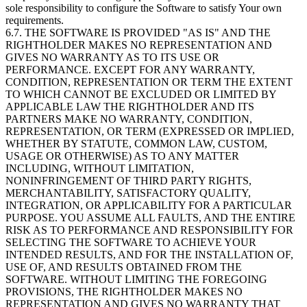
sole responsibility to configure the Software to satisfy Your own
requirements.
6.7. THE SOFTWARE IS PROVIDED "AS IS" AND THE
RIGHTHOLDER MAKES NO REPRESENTATION AND
GIVES NO WARRANTY AS TO ITS USE OR
PERFORMANCE. EXCEPT FOR ANY WARRANTY,
CONDITION, REPRESENTATION OR TERM THE EXTENT
TO WHICH CANNOT BE EXCLUDED OR LIMITED BY
APPLICABLE LAW THE RIGHTHOLDER AND ITS
PARTNERS MAKE NO WARRANTY, CONDITION,
REPRESENTATION, OR TERM (EXPRESSED OR IMPLIED,
WHETHER BY STATUTE, COMMON LAW, CUSTOM,
USAGE OR OTHERWISE) AS TO ANY MATTER
INCLUDING, WITHOUT LIMITATION,
NONINFRINGEMENT OF THIRD PARTY RIGHTS,
MERCHANTABILITY, SATISFACTORY QUALITY,
INTEGRATION, OR APPLICABILITY FOR A PARTICULAR
PURPOSE. YOU ASSUME ALL FAULTS, AND THE ENTIRE
RISK AS TO PERFORMANCE AND RESPONSIBILITY FOR
SELECTING THE SOFTWARE TO ACHIEVE YOUR
INTENDED RESULTS, AND FOR THE INSTALLATION OF,
USE OF, AND RESULTS OBTAINED FROM THE
SOFTWARE. WITHOUT LIMITING THE FOREGOING
PROVISIONS, THE RIGHTHOLDER MAKES NO
REPRESENTATION AND GIVES NO WARRANTY THAT