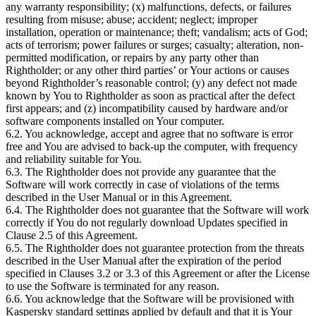
any warranty responsibility; (x) malfunctions, defects, or failures
resulting from misuse; abuse; accident; neglect; improper
installation, operation or maintenance; theft; vandalism; acts of God;
acts of terrorism; power failures or surges; casualty; alteration, non-
permitted modification, or repairs by any party other than
Rightholder; or any other third parties’ or Your actions or causes
beyond Rightholder’s reasonable control; (y) any defect not made
known by You to Rightholder as soon as practical after the defect
first appears; and (z) incompatibility caused by hardware and/or
software components installed on Your computer.
6.2. You acknowledge, accept and agree that no software is error
free and You are advised to back-up the computer, with frequency
and reliability suitable for You.
6.3. The Rightholder does not provide any guarantee that the
Software will work correctly in case of violations of the terms
described in the User Manual or in this Agreement.
6.4. The Rightholder does not guarantee that the Software will work
correctly if You do not regularly download Updates specified in
Clause 2.5 of this Agreement.
6.5. The Rightholder does not guarantee protection from the threats
described in the User Manual after the expiration of the period
specified in Clauses 3.2 or 3.3 of this Agreement or after the License
to use the Software is terminated for any reason.
6.6. You acknowledge that the Software will be provisioned with
Kaspersky standard settings applied by default and that it is Your