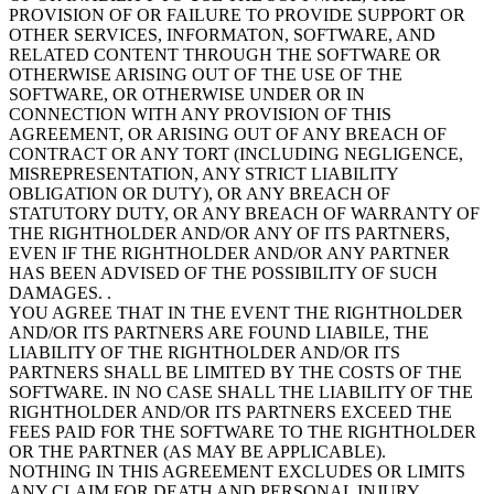
PROVISION OF OR FAILURE TO PROVIDE SUPPORT OR
OTHER SERVICES, INFORMATON, SOFTWARE, AND
RELATED CONTENT THROUGH THE SOFTWARE OR
OTHERWISE ARISING OUT OF THE USE OF THE
SOFTWARE, OR OTHERWISE UNDER OR IN
CONNECTION WITH ANY PROVISION OF THIS
AGREEMENT, OR ARISING OUT OF ANY BREACH OF
CONTRACT OR ANY TORT (INCLUDING NEGLIGENCE,
MISREPRESENTATION, ANY STRICT LIABILITY
OBLIGATION OR DUTY), OR ANY BREACH OF
STATUTORY DUTY, OR ANY BREACH OF WARRANTY OF
THE RIGHTHOLDER AND/OR ANY OF ITS PARTNERS,
EVEN IF THE RIGHTHOLDER AND/OR ANY PARTNER
HAS BEEN ADVISED OF THE POSSIBILITY OF SUCH
DAMAGES. .
YOU AGREE THAT IN THE EVENT THE RIGHTHOLDER
AND/OR ITS PARTNERS ARE FOUND LIABILE, THE
LIABILITY OF THE RIGHTHOLDER AND/OR ITS
PARTNERS SHALL BE LIMITED BY THE COSTS OF THE
SOFTWARE. IN NO CASE SHALL THE LIABILITY OF THE
RIGHTHOLDER AND/OR ITS PARTNERS EXCEED THE
FEES PAID FOR THE SOFTWARE TO THE RIGHTHOLDER
OR THE PARTNER (AS MAY BE APPLICABLE).
NOTHING IN THIS AGREEMENT EXCLUDES OR LIMITS
ANY CLAIM FOR DEATH AND PERSONAL INJURY.