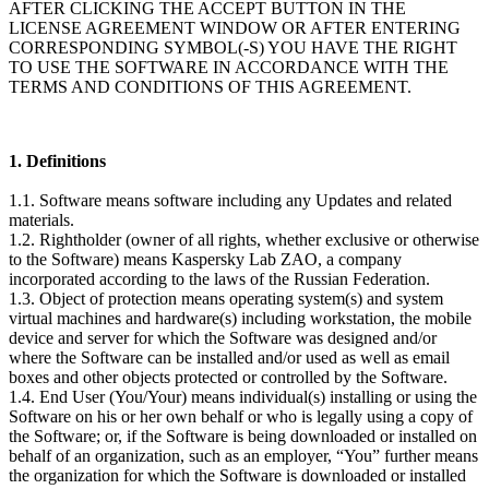
AFTER CLICKING THE ACCEPT BUTTON IN THE
LICENSE AGREEMENT WINDOW OR AFTER ENTERING
CORRESPONDING
SYMBOL(-S)
YOU HAVE THE RIGHT
TO USE THE SOFTWARE IN ACCORDANCE WITH THE
TERMS AND CONDITIONS OF THIS AGREEMENT.
1. Definitions
1.1. Software means software including any Updates and related
materials.
1.2. Rightholder (owner of all rights, whether exclusive or otherwise
to the Software) means Kaspersky Lab ZAO, a company
incorporated according to the laws of the Russian Federation.
1.3. Object of protection means operating system(s) and system
virtual machines and hardware(s) including workstation, the mobile
device and server for which the Software was designed and/or
where the Software can be installed and/or used as well as email
boxes and other objects protected or controlled by the Software.
1.4. End User (You/Your) means individual(s) installing or using the
Software on his or her own behalf or who is legally using a copy of
the Software; or, if the Software is being downloaded or installed on
behalf of an organization, such as an employer, “You” further means
the organization for which the Software is downloaded or installed