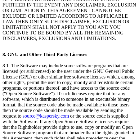
FURTHER IN THE EVENT ANY DISCLAIMER, EXCLUSION
OR LIMITATION IN THIS AGREEMENT CANNOT BE
EXLUDED OR LIMITED ACCORDING TO APPLICABLE
LAW THEN ONLY SUCH DISCLAIMER, EXCLUSION OR
LIMITATION SHALL NOT APPLY TO YOU AND YOU
CONTINUE TO BE BOUND BY ALL THE REMAINING
DISCLAIMERS, EXCLUSIONS AND LIMITATIONS.
8. GNU and Other Third Party Licenses
8.1. The Software may include some software programs that are
licensed (or sublicensed) to the user under the GNU General Public
License (GPL) or other similar free software licenses which, among
other rights, permit the user to copy, modify and redistribute certain
programs, or portions thereof, and have access to the source code
(“Open Source Software”). If such licenses require that for any
software, which is distributed to someone in an executable binary
format, that the source code also be made available to those users,
then the source code should be made available by sending the
request to
source@kaspersky.com
or the source code is supplied
with the Software. If any Open Source Software licenses require
that the Rightholder provide rights to use, copy or modify an Open
Source Software program that are broader than the rights granted in
this Agreement, then such rights shall take precedence over the