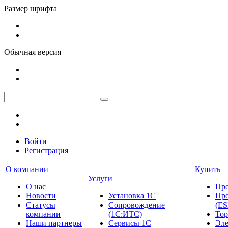
Размер шрифта
Обычная версия
Войти
Регистрация
О компании
Купить
Услуги
О нас
Пр
Новости
Установка 1С
Про
Cтатусы
Сопровождение
(ES
компании
(1С:ИТС)
Тор
Наши партнеры
Сервисы 1С
Эле