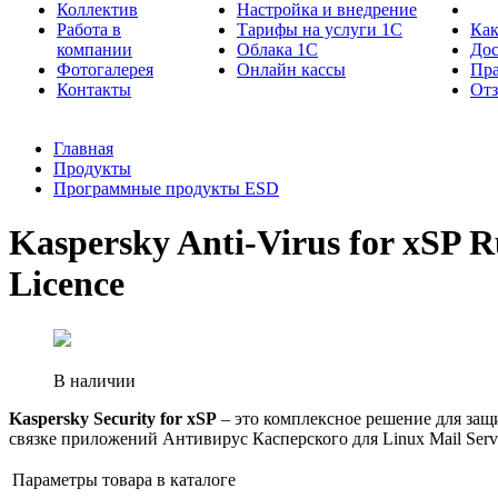
Коллектив
Настройка и внедрение
Работа в
Тарифы на услуги 1С
Как
компании
Облака 1С
Дос
Фотогалерея
Онлайн кассы
Пра
Контакты
От
Главная
Продукты
Программные продукты ESD
Kaspersky Anti-Virus for xSP Ru
Licence
В наличии
Kaspersky Security for xSP
– это комплексное решение для защ
связке приложений Антивирус Касперского для Linux Mail Serv
Параметры товара в каталоге