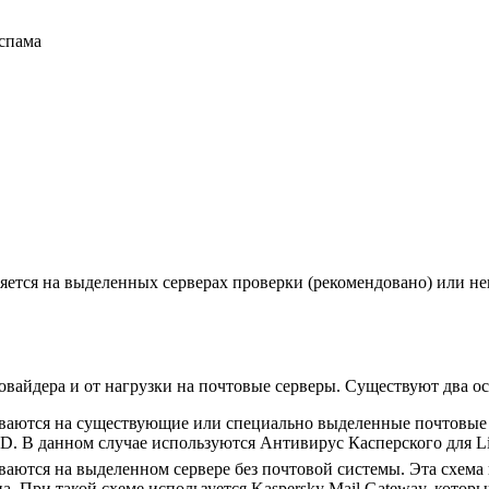
 спама
ется на выделенных серверах проверки (рекомендовано) или не
ровайдера и от нагрузки на почтовые серверы. Существуют два 
аются на существующие или специально выделенные почтовые сер
 В данном случае используются Антивирус Касперского для Linu
ются на выделенном сервере без почтовой системы. Эта схема п
 При такой схеме используется Kaspersky Mail Gateway, котор