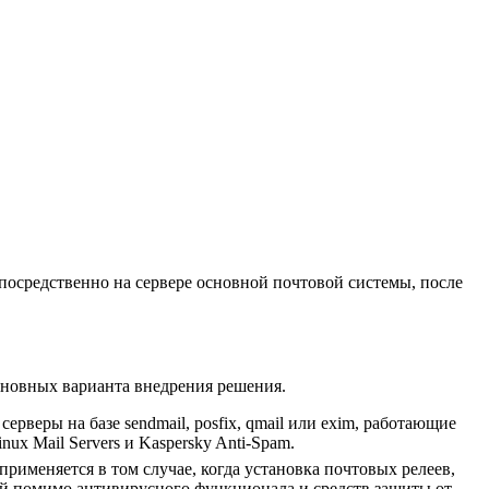
посредственно на сервере основной почтовой системы, после
основных варианта внедрения решения.
веры на базе sendmail, posfix, qmail или exim, работающие
x Mail Servers и Kaspersky Anti-Spam.
рименяется в том случае, когда установка почтовых релеев,
ый помимо антивирусного функционала и средств защиты от