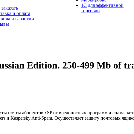
1С для эффективной
 заказать
торговли
тавка и оплата
вила и гарантии
зывы
ssian Edition. 250-499 Mb of traf
иты почты абонентов xSP от вредоносных программ и спама, кот
ers и Kaspersky Anti-Spam. Осуществляет защиту почтовых ящик