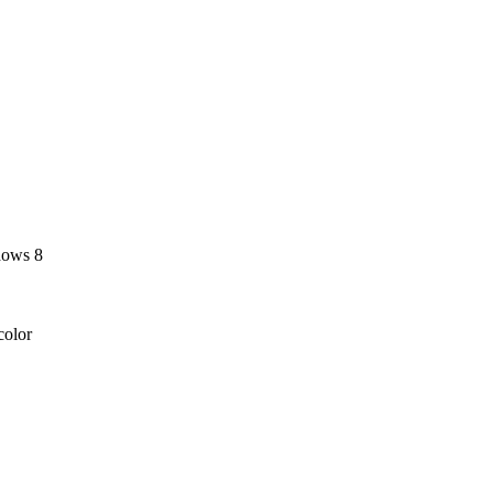
dows 8
olor