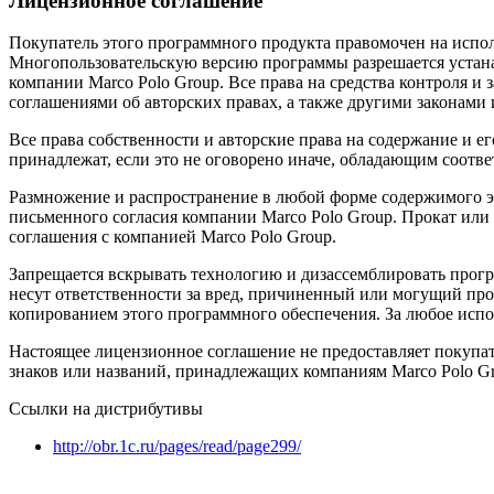
Лицензионное соглашение
Покупатель этого программного продукта правомочен на исполь
Многопользовательскую версию программы разрешается устана
компании Marco Polo Group. Все права на средства контроля 
соглашениями об авторских правах, а также другими законами
Все права собственности и авторские права на содержание и ег
принадлежат, если это не оговорено иначе, обладающим соотв
Размножение и распространение в любой форме содержимого это
письменного согласия компании Marco Polo Group. Прокат или 
соглашения с компанией Marco Polo Group.
Запрещается вскрывать технологию и дизассемблировать програ
несут ответственности за вред, причиненный или могущий п
копированием этого программного обеспечения. За любое испо
Настоящее лицензионное соглашение не предоставляет покупа
знаков или названий, принадлежащих компаниям Marco Polo Grou
Ссылки на дистрибутивы
http://obr.1c.ru/pages/read/page299/