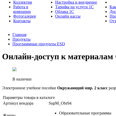
Коллектив
Настройка и внедрение
Работа в
Тарифы на услуги 1С
Как
компании
Облака 1С
Дос
Фотогалерея
Онлайн кассы
Пра
Контакты
От
Главная
Продукты
Программные продукты ESD
Онлайн-доступ к материалам 
В наличии
Электронное учебное пособие
Окружающий мир. 2 класс
разр
Параметры товара в каталоге
Артикул вендора
SupM_Obr94
Образовательные программы
Жанры