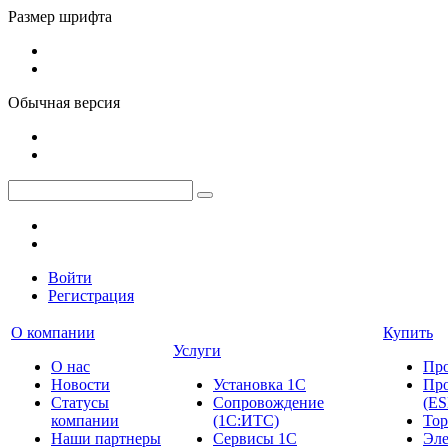
Размер шрифта
Обычная версия
Войти
Регистрация
О компании
Купить
Услуги
О нас
Пр
Новости
Установка 1С
Про
Cтатусы
Сопровождение
(ES
компании
(1С:ИТС)
Тор
Наши партнеры
Сервисы 1С
Эле