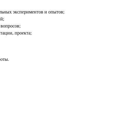
льных экспериментов и опытов;
й;
 вопросов;
тации, проекта;
боты.