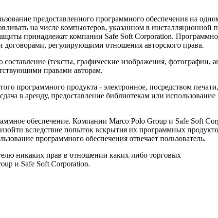
зование предоставленного программного обеспечения на одном р
вливать на числе компьютеров, указанном в инсталляционной 
и защиты принадлежат компании Safe Soft Corporation. Програм
 и договорами, регулирующими отношения авторского права.
о составление (тексты, графические изображения, фотографии, ан
етствующими правами авторам.
го программного продукта - электронное, посредством печати, п
сдача в аренду, предоставление библиотекам или использование
ммное обеспечение. Компании Marco Polo Group и Safe Soft Corp
роизойти вследствие попыток вскрытия их программных продук
льзование программного обеспечения отвечает пользователь.
телю никаких прав в отношении каких-либо торговых
p и Safe Soft Corporation.