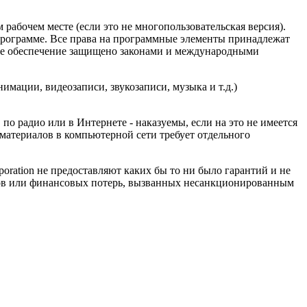
абочем месте (если это не многопользовательская версия).
программе. Все права на программные элементы принадлежат
мное обеспечение защищено законами и международными
имации, видеозаписи, звукозаписи, музыка и т.д.)
о радио или в Интернете - наказуемы, если на это не имеется
 материалов в компьютерной сети требует отдельного
oration не предоставляют каких бы то ни было гарантий и не
тов или финансовых потерь, вызванных несанкционированным