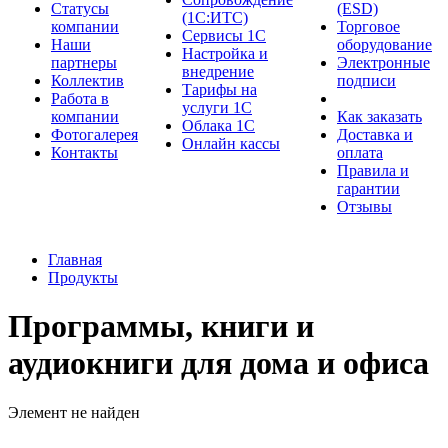
Cтатусы
(ESD)
(1С:ИТС)
компании
Торговое
Сервисы 1С
Наши
оборудование
Настройка и
партнеры
Электронные
внедрение
Коллектив
подписи
Тарифы на
Работа в
услуги 1С
компании
Как заказать
Облака 1С
Фотогалерея
Доставка и
Онлайн кассы
Контакты
оплата
Правила и
гарантии
Отзывы
Главная
Продукты
Программы, книги и
аудиокниги для дома и офиса
Элемент не найден