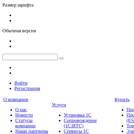
Размер шрифта
Обычная версия
Войти
Регистрация
О компании
Купить
Услуги
О нас
Пр
Новости
Установка 1С
Про
Cтатусы
Сопровождение
(ES
компании
(1С:ИТС)
Тор
Наши партнеры
Сервисы 1С
Эле